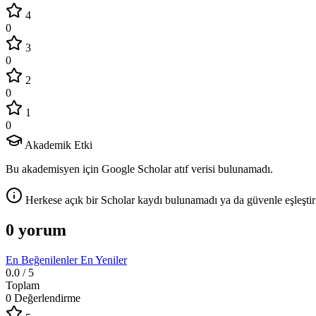
4
0
3
0
2
0
1
0
Akademik Etki
Bu akademisyen için Google Scholar atıf verisi bulunamadı.
Herkese açık bir Scholar kaydı bulunamadı ya da güvenle eşleştir
0 yorum
En Beğenilenler
En Yeniler
0.0
/ 5
Toplam
0 Değerlendirme