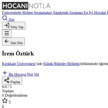
Üniversiteler
Bölüm Sıralamaları
Akademik Sıralama
En İyi Hocalar
Ara
Giriş Yap
Geri Dön
İrem Öztürk
Kırıkkale Üniversitesi
'nde
Klinik Bilimler Bölümü
bölümünde öğretim
Bu Hocaya Not Ver
Paylaş
0.0
/ 5
Toplam
0 Değerlendirme
5
0