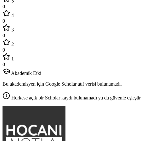
5
0
4
0
3
0
2
0
1
0
Akademik Etki
Bu akademisyen için Google Scholar atıf verisi bulunamadı.
Herkese açık bir Scholar kaydı bulunamadı ya da güvenle eşleştir