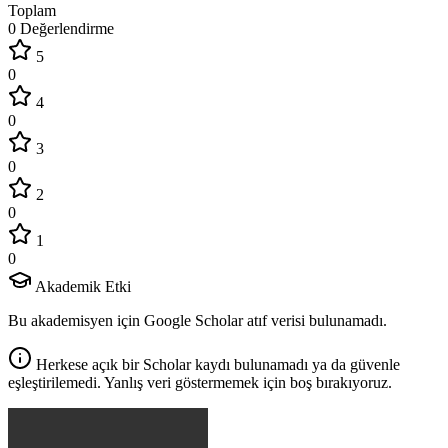
Toplam
0 Değerlendirme
5
0
4
0
3
0
2
0
1
0
Akademik Etki
Bu akademisyen için Google Scholar atıf verisi bulunamadı.
Herkese açık bir Scholar kaydı bulunamadı ya da güvenle
eşleştirilemedi. Yanlış veri göstermemek için boş bırakıyoruz.