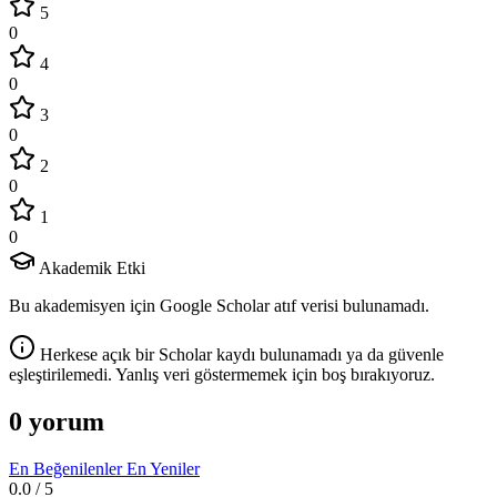
5
0
4
0
3
0
2
0
1
0
Akademik Etki
Bu akademisyen için Google Scholar atıf verisi bulunamadı.
Herkese açık bir Scholar kaydı bulunamadı ya da güvenle
eşleştirilemedi. Yanlış veri göstermemek için boş bırakıyoruz.
0 yorum
En Beğenilenler
En Yeniler
0.0
/ 5