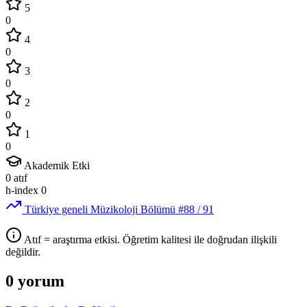
5
0
4
0
3
0
2
0
1
0
Akademik Etki
0
atıf
h-index
0
Türkiye geneli Müzikoloji Bölümü
#88
/ 91
Atıf = araştırma etkisi. Öğretim kalitesi ile doğrudan ilişkili
değildir.
0 yorum