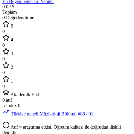
En Beğenilenler
En Yeniler
0.0
/ 5
Toplam
0 Değerlendirme
5
0
4
0
3
0
2
0
1
0
Akademik Etki
0
atıf
h-index
0
Türkiye geneli Müzikoloji Bölümü
#88
/ 91
Atıf = araştırma etkisi. Öğretim kalitesi ile doğrudan ilişkili
değildir.