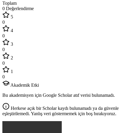
Toplam
0 Değerlendirme
5
0
4
0
3
0
2
0
1
0
Akademik Etki
Bu akademisyen için Google Scholar atıf verisi bulunamadı.
Herkese açık bir Scholar kaydı bulunamadı ya da güvenle
eşleştirilemedi. Yanlış veri göstermemek için boş bırakıyoruz.