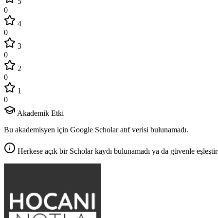
5
0
4
0
3
0
2
0
1
0
Akademik Etki
Bu akademisyen için Google Scholar atıf verisi bulunamadı.
Herkese açık bir Scholar kaydı bulunamadı ya da güvenle eşleştir