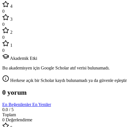
4
0
3
0
2
0
1
0
Akademik Etki
Bu akademisyen için Google Scholar atıf verisi bulunamadı.
Herkese açık bir Scholar kaydı bulunamadı ya da güvenle eşleştir
0 yorum
En Beğenilenler
En Yeniler
0.0
/ 5
Toplam
0 Değerlendirme