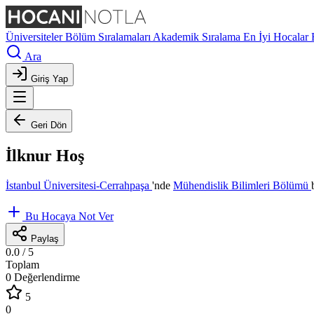
Üniversiteler
Bölüm Sıralamaları
Akademik Sıralama
En İyi Hocalar
Ara
Giriş Yap
Geri Dön
İlknur Hoş
İstanbul Üniversitesi-Cerrahpaşa
'nde
Mühendislik Bilimleri Bölümü
Bu Hocaya Not Ver
Paylaş
0.0
/ 5
Toplam
0 Değerlendirme
5
0