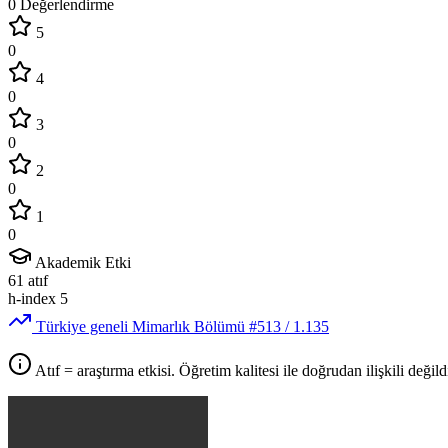
0 Değerlendirme
5
0
4
0
3
0
2
0
1
0
Akademik Etki
61
atıf
h-index
5
Türkiye geneli Mimarlık Bölümü
#513
/ 1.135
Atıf = araştırma etkisi. Öğretim kalitesi ile doğrudan ilişkili değildi