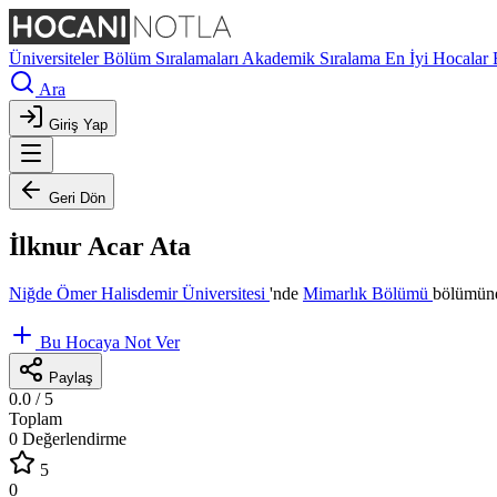
Üniversiteler
Bölüm Sıralamaları
Akademik Sıralama
En İyi Hocalar
Ara
Giriş Yap
Geri Dön
İlknur Acar Ata
Niğde Ömer Halisdemir Üniversitesi
'nde
Mimarlık Bölümü
bölümünd
Bu Hocaya Not Ver
Paylaş
0.0
/ 5
Toplam
0 Değerlendirme
5
0