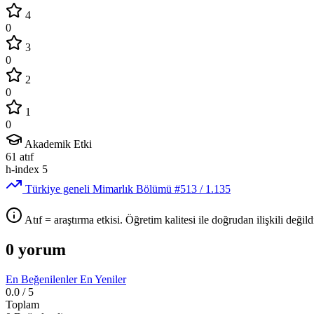
4
0
3
0
2
0
1
0
Akademik Etki
61
atıf
h-index
5
Türkiye geneli Mimarlık Bölümü
#513
/ 1.135
Atıf = araştırma etkisi. Öğretim kalitesi ile doğrudan ilişkili değildi
0 yorum
En Beğenilenler
En Yeniler
0.0
/ 5
Toplam