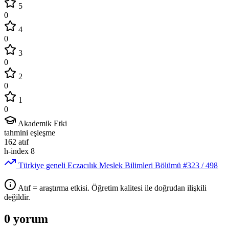
5
0
4
0
3
0
2
0
1
0
Akademik Etki
tahmini eşleşme
162
atıf
h-index
8
Türkiye geneli Eczacılık Meslek Bilimleri Bölümü
#323
/ 498
Atıf = araştırma etkisi. Öğretim kalitesi ile doğrudan ilişkili
değildir.
0 yorum