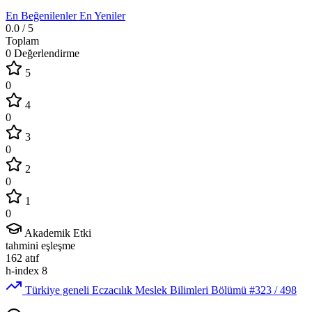
En Beğenilenler
En Yeniler
0.0
/ 5
Toplam
0 Değerlendirme
5
0
4
0
3
0
2
0
1
0
Akademik Etki
tahmini eşleşme
162
atıf
h-index
8
Türkiye geneli Eczacılık Meslek Bilimleri Bölümü
#323
/ 498