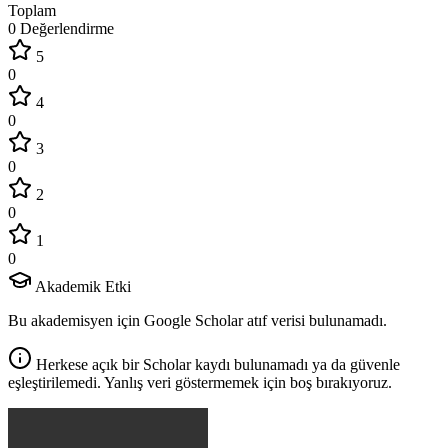
Toplam
0 Değerlendirme
5
0
4
0
3
0
2
0
1
0
Akademik Etki
Bu akademisyen için Google Scholar atıf verisi bulunamadı.
Herkese açık bir Scholar kaydı bulunamadı ya da güvenle
eşleştirilemedi. Yanlış veri göstermemek için boş bırakıyoruz.