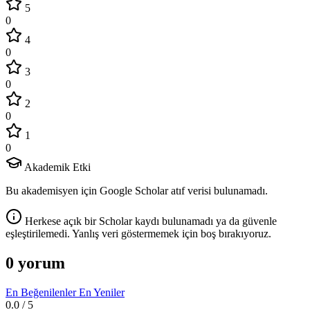
5
0
4
0
3
0
2
0
1
0
Akademik Etki
Bu akademisyen için Google Scholar atıf verisi bulunamadı.
Herkese açık bir Scholar kaydı bulunamadı ya da güvenle
eşleştirilemedi. Yanlış veri göstermemek için boş bırakıyoruz.
0 yorum
En Beğenilenler
En Yeniler
0.0
/ 5