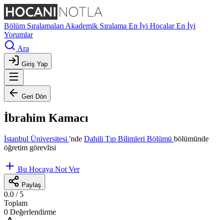
Bölüm Sıralamaları
Akademik Sıralama
En İyi Hocalar
En İyi
Yorumlar
Ara
Giriş Yap
Geri Dön
İbrahim Kamacı
İstanbul Üniversitesi
'nde
Dahili Tıp Bilimleri Bölümü
bölümünde
öğretim görevlisi
Bu Hocaya Not Ver
Paylaş
0.0
/ 5
Toplam
0 Değerlendirme