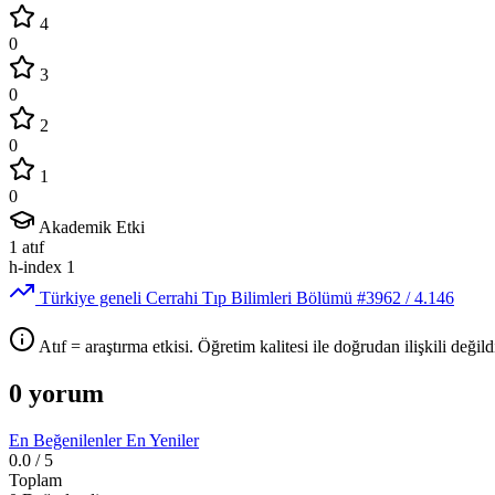
4
0
3
0
2
0
1
0
Akademik Etki
1
atıf
h-index
1
Türkiye geneli Cerrahi Tıp Bilimleri Bölümü
#3962
/ 4.146
Atıf = araştırma etkisi. Öğretim kalitesi ile doğrudan ilişkili değildi
0 yorum
En Beğenilenler
En Yeniler
0.0
/ 5
Toplam