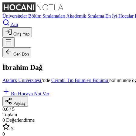
Üniversiteler
Bölüm Sıralamaları
Akademik Sıralama
En İyi Hocalar
Ara
Giriş Yap
Geri Dön
İbrahim Dağ
Atatürk Üniversitesi
'nde
Cerrahi Tıp Bilimleri Bölümü
bölümünde öğr
Bu Hocaya Not Ver
Paylaş
0.0
/ 5
Toplam
0 Değerlendirme
5
0