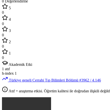
0 Değerlendirme
5
0
4
0
3
0
2
0
1
0
Akademik Etki
1
atıf
h-index
1
Türkiye geneli Cerrahi Tıp Bilimleri Bölümü
#3962
/ 4.146
Atıf = araştırma etkisi. Öğretim kalitesi ile doğrudan ilişkili değildi