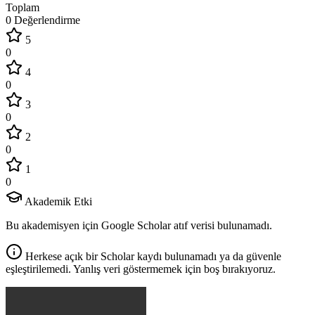
Toplam
0 Değerlendirme
5
0
4
0
3
0
2
0
1
0
Akademik Etki
Bu akademisyen için Google Scholar atıf verisi bulunamadı.
Herkese açık bir Scholar kaydı bulunamadı ya da güvenle
eşleştirilemedi. Yanlış veri göstermemek için boş bırakıyoruz.