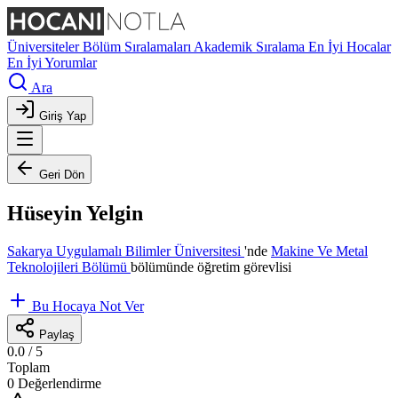
Üniversiteler
Bölüm Sıralamaları
Akademik Sıralama
En İyi Hocalar
En İyi Yorumlar
Ara
Giriş Yap
Geri Dön
Hüseyin Yelgin
Sakarya Uygulamalı Bilimler Üniversitesi
'nde
Makine Ve Metal
Teknolojileri Bölümü
bölümünde öğretim görevlisi
Bu Hocaya Not Ver
Paylaş
0.0
/ 5
Toplam
0 Değerlendirme