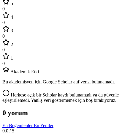
5
0
4
0
3
0
2
0
1
0
Akademik Etki
Bu akademisyen için Google Scholar atıf verisi bulunamadı.
Herkese açık bir Scholar kaydı bulunamadı ya da güvenle
eşleştirilemedi. Yanlış veri göstermemek için boş bırakıyoruz.
0 yorum
En Beğenilenler
En Yeniler
0.0
/ 5