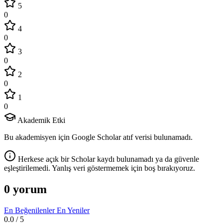
5
0
4
0
3
0
2
0
1
0
Akademik Etki
Bu akademisyen için Google Scholar atıf verisi bulunamadı.
Herkese açık bir Scholar kaydı bulunamadı ya da güvenle
eşleştirilemedi. Yanlış veri göstermemek için boş bırakıyoruz.
0 yorum
En Beğenilenler
En Yeniler
0.0
/ 5