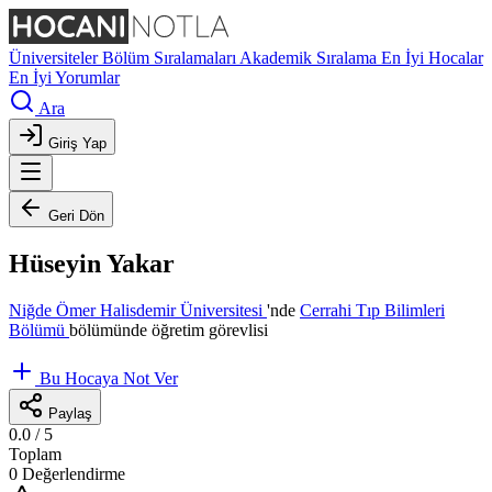
Üniversiteler
Bölüm Sıralamaları
Akademik Sıralama
En İyi Hocalar
En İyi Yorumlar
Ara
Giriş Yap
Geri Dön
Hüseyin Yakar
Niğde Ömer Halisdemir Üniversitesi
'nde
Cerrahi Tıp Bilimleri
Bölümü
bölümünde öğretim görevlisi
Bu Hocaya Not Ver
Paylaş
0.0
/ 5
Toplam
0 Değerlendirme