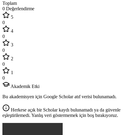
Toplam
0 Değerlendirme
5
0
4
0
3
0
2
0
1
0
Akademik Etki
Bu akademisyen için Google Scholar atıf verisi bulunamadı.
Herkese açık bir Scholar kaydı bulunamadı ya da güvenle
eşleştirilemedi. Yanlış veri göstermemek için boş bırakıyoruz.