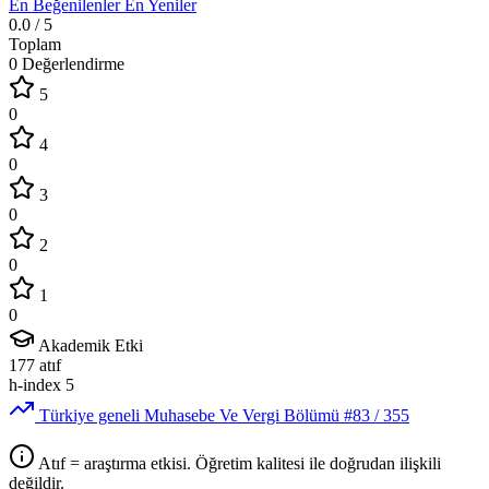
En Beğenilenler
En Yeniler
0.0
/ 5
Toplam
0 Değerlendirme
5
0
4
0
3
0
2
0
1
0
Akademik Etki
177
atıf
h-index
5
Türkiye geneli Muhasebe Ve Vergi Bölümü
#83
/ 355
Atıf = araştırma etkisi. Öğretim kalitesi ile doğrudan ilişkili
değildir.