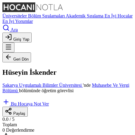
Üniversiteler
Bölüm Sıralamaları
Akademik Sıralama
En İyi Hocalar
En İyi Yorumlar
Ara
Giriş Yap
Geri Dön
Hüseyin İskender
Sakarya Uygulamalı Bilimler Üniversitesi
'nde
Muhasebe Ve Vergi
Bölümü
bölümünde öğretim görevlisi
Bu Hocaya Not Ver
Paylaş
0.0
/ 5
Toplam
0 Değerlendirme