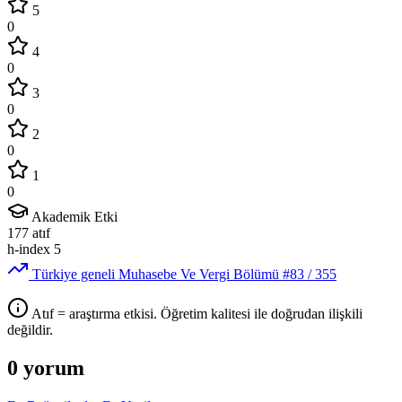
5
0
4
0
3
0
2
0
1
0
Akademik Etki
177
atıf
h-index
5
Türkiye geneli Muhasebe Ve Vergi Bölümü
#83
/ 355
Atıf = araştırma etkisi. Öğretim kalitesi ile doğrudan ilişkili
değildir.
0 yorum