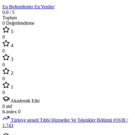
En Beğenilenler
En Yeniler
0.0
/ 5
Toplam
0 Değerlendirme
5
0
4
0
3
0
2
0
1
0
Akademik Etki
0
atıf
h-index
0
Türkiye geneli Tıbbi Hizmetler Ve Teknikler Bölümü
#1638
/
1.743