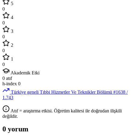
5
0
4
0
3
0
2
0
1
0
Akademik Etki
0
atıf
h-index
0
Türkiye geneli Tıbbi Hizmetler Ve Teknikler Bölümü
#1638
/
1.743
Atıf = araştırma etkisi. Öğretim kalitesi ile doğrudan ilişkili
değildir.
0 yorum