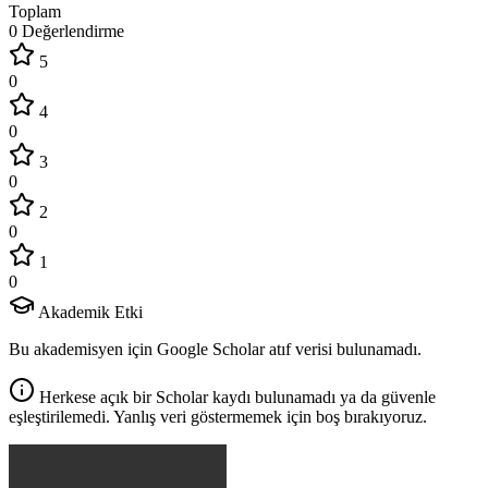
Toplam
0 Değerlendirme
5
0
4
0
3
0
2
0
1
0
Akademik Etki
Bu akademisyen için Google Scholar atıf verisi bulunamadı.
Herkese açık bir Scholar kaydı bulunamadı ya da güvenle
eşleştirilemedi. Yanlış veri göstermemek için boş bırakıyoruz.