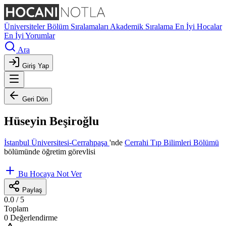
Üniversiteler
Bölüm Sıralamaları
Akademik Sıralama
En İyi Hocalar
En İyi Yorumlar
Ara
Giriş Yap
Geri Dön
Hüseyin Beşiroğlu
İstanbul Üniversitesi-Cerrahpaşa
'nde
Cerrahi Tıp Bilimleri Bölümü
bölümünde öğretim görevlisi
Bu Hocaya Not Ver
Paylaş
0.0
/ 5
Toplam
0 Değerlendirme