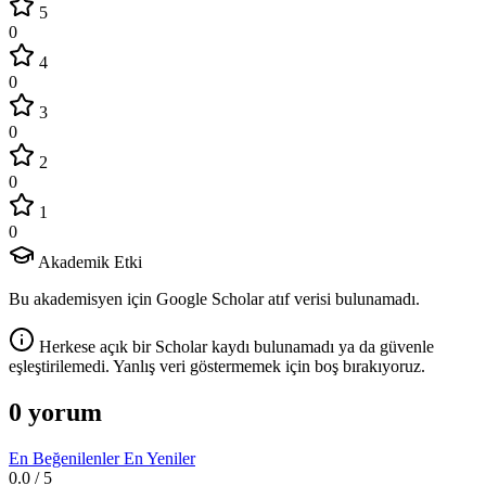
5
0
4
0
3
0
2
0
1
0
Akademik Etki
Bu akademisyen için Google Scholar atıf verisi bulunamadı.
Herkese açık bir Scholar kaydı bulunamadı ya da güvenle
eşleştirilemedi. Yanlış veri göstermemek için boş bırakıyoruz.
0 yorum
En Beğenilenler
En Yeniler
0.0
/ 5