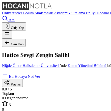
Üniversiteler
Bölüm Sıralamaları
Akademik Sıralama
En İyi Hocalar
Ara
Giriş Yap
Geri Dön
Hatice Sevgi Zengin Salihi
Niğde Ömer Halisdemir Üniversitesi
'nde
Kamu Yönetimi Bölümü
bö
Bu Hocaya Not Ver
Paylaş
0.0
/ 5
Toplam
0 Değerlendirme
5
0