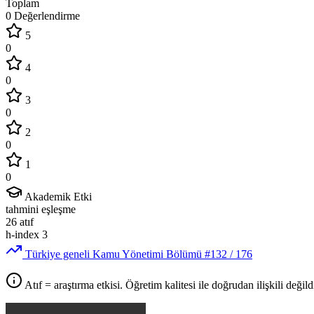
Toplam
0 Değerlendirme
5
0
4
0
3
0
2
0
1
0
Akademik Etki
tahmini eşleşme
26
atıf
h-index
3
Türkiye geneli Kamu Yönetimi Bölümü
#132
/ 176
Atıf = araştırma etkisi. Öğretim kalitesi ile doğrudan ilişkili değildi