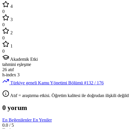
4
0
3
0
2
0
1
0
Akademik Etki
tahmini eşleşme
26
atıf
h-index
3
Türkiye geneli Kamu Yönetimi Bölümü
#132
/ 176
Atıf = araştırma etkisi. Öğretim kalitesi ile doğrudan ilişkili değildi
0 yorum
En Beğenilenler
En Yeniler
0.0
/ 5