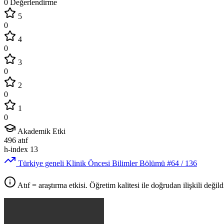
0 Değerlendirme
5
0
4
0
3
0
2
0
1
0
Akademik Etki
496
atıf
h-index
13
Türkiye geneli Klinik Öncesi Bilimler Bölümü
#64
/ 136
Atıf = araştırma etkisi. Öğretim kalitesi ile doğrudan ilişkili değildi