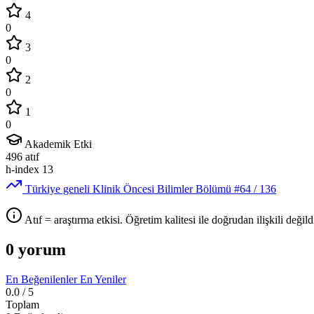
4
0
3
0
2
0
1
0
Akademik Etki
496
atıf
h-index
13
Türkiye geneli Klinik Öncesi Bilimler Bölümü
#64
/ 136
Atıf = araştırma etkisi. Öğretim kalitesi ile doğrudan ilişkili değildi
0 yorum
En Beğenilenler
En Yeniler
0.0
/ 5
Toplam