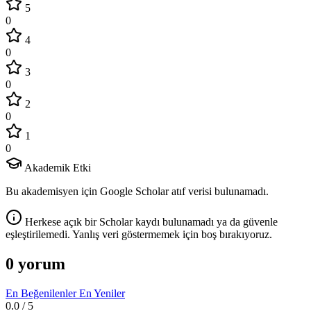
5
0
4
0
3
0
2
0
1
0
Akademik Etki
Bu akademisyen için Google Scholar atıf verisi bulunamadı.
Herkese açık bir Scholar kaydı bulunamadı ya da güvenle
eşleştirilemedi. Yanlış veri göstermemek için boş bırakıyoruz.
0 yorum
En Beğenilenler
En Yeniler
0.0
/ 5