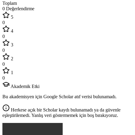
Toplam
0 Değerlendirme
5
0
4
0
3
0
2
0
1
0
Akademik Etki
Bu akademisyen için Google Scholar atıf verisi bulunamadı.
Herkese açık bir Scholar kaydı bulunamadı ya da güvenle
eşleştirilemedi. Yanlış veri göstermemek için boş bırakıyoruz.