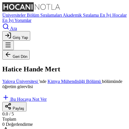
Üniversiteler
Bölüm Sıralamaları
Akademik Sıralama
En İyi Hocalar
En İyi Yorumlar
Ara
Giriş Yap
Geri Dön
Hatice Hande Mert
Yalova Üniversitesi
'nde
Kimya Mühendisliği Bölümü
bölümünde
öğretim görevlisi
Bu Hocaya Not Ver
Paylaş
0.0
/ 5
Toplam
0 Değerlendirme