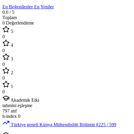
En Beğenilenler
En Yeniler
0.0
/ 5
Toplam
0 Değerlendirme
5
0
4
0
3
0
2
0
1
0
Akademik Etki
tahmini eşleşme
797
atıf
h-index
0
Türkiye geneli Kimya Mühendisliği Bölümü
#225
/ 599