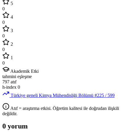
5
0
4
0
3
0
2
0
1
0
Akademik Etki
tahmini eşleşme
797
atıf
h-index
0
Türkiye geneli Kimya Mühendisliği Bölümü
#225
/ 599
Atıf = araştırma etkisi. Öğretim kalitesi ile doğrudan ilişkili
değildir.
0 yorum