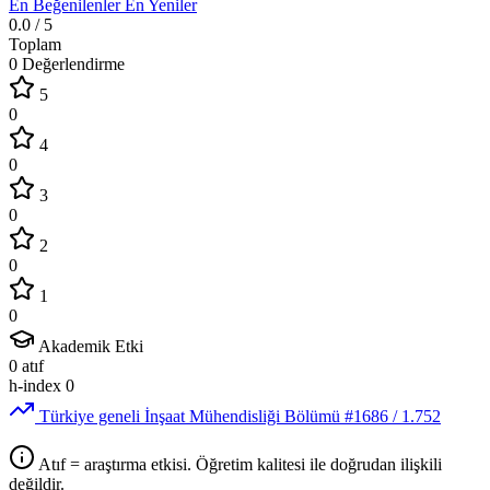
En Beğenilenler
En Yeniler
0.0
/ 5
Toplam
0 Değerlendirme
5
0
4
0
3
0
2
0
1
0
Akademik Etki
0
atıf
h-index
0
Türkiye geneli İnşaat Mühendisliği Bölümü
#1686
/ 1.752
Atıf = araştırma etkisi. Öğretim kalitesi ile doğrudan ilişkili
değildir.