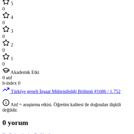
5
0
4
0
3
0
2
0
1
0
Akademik Etki
0
atıf
h-index
0
Türkiye geneli İnşaat Mühendisliği Bölümü
#1686
/ 1.752
Atıf = araştırma etkisi. Öğretim kalitesi ile doğrudan ilişkili
değildir.
0 yorum