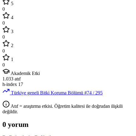
5
0
4
0
3
0
2
0
1
0
Akademik Etki
1.033
atıf
h-index
17
Türkiye geneli Bitki Koruma Bölümü
#74
/ 295
Atıf = araştırma etkisi. Öğretim kalitesi ile doğrudan ilişkili
değildir.
0 yorum