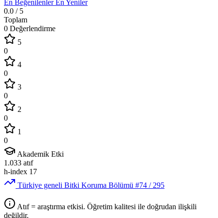
En Beğenilenler
En Yeniler
0.0
/ 5
Toplam
0 Değerlendirme
5
0
4
0
3
0
2
0
1
0
Akademik Etki
1.033
atıf
h-index
17
Türkiye geneli Bitki Koruma Bölümü
#74
/ 295
Atıf = araştırma etkisi. Öğretim kalitesi ile doğrudan ilişkili
değildir.