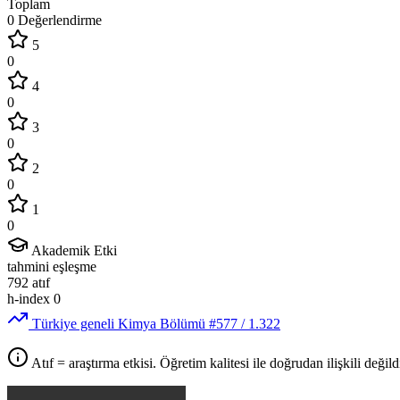
Toplam
0 Değerlendirme
5
0
4
0
3
0
2
0
1
0
Akademik Etki
tahmini eşleşme
792
atıf
h-index
0
Türkiye geneli Kimya Bölümü
#577
/ 1.322
Atıf = araştırma etkisi. Öğretim kalitesi ile doğrudan ilişkili değildi