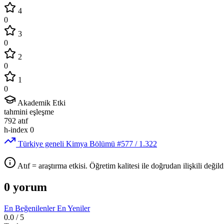
4
0
3
0
2
0
1
0
Akademik Etki
tahmini eşleşme
792
atıf
h-index
0
Türkiye geneli Kimya Bölümü
#577
/ 1.322
Atıf = araştırma etkisi. Öğretim kalitesi ile doğrudan ilişkili değildi
0 yorum
En Beğenilenler
En Yeniler
0.0
/ 5