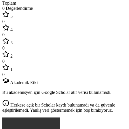
Toplam
0 Değerlendirme
5
0
4
0
3
0
2
0
1
0
Akademik Etki
Bu akademisyen için Google Scholar atıf verisi bulunamadı.
Herkese açık bir Scholar kaydı bulunamadı ya da güvenle
eşleştirilemedi. Yanlış veri göstermemek için boş bırakıyoruz.