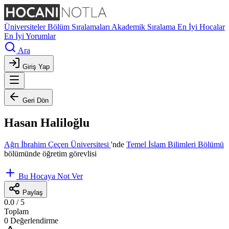
Üniversiteler
Bölüm Sıralamaları
Akademik Sıralama
En İyi Hocalar
En İyi Yorumlar
Ara
Giriş Yap
Geri Dön
Hasan Haliloğlu
Ağrı İbrahim Çeçen Üniversitesi
'nde
Temel İslam Bilimleri Bölümü
bölümünde öğretim görevlisi
Bu Hocaya Not Ver
Paylaş
0.0
/ 5
Toplam
0 Değerlendirme