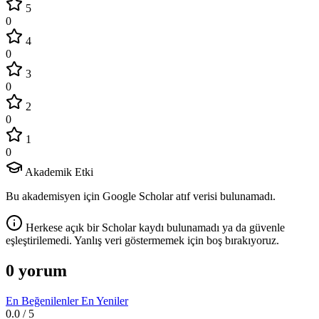
5
0
4
0
3
0
2
0
1
0
Akademik Etki
Bu akademisyen için Google Scholar atıf verisi bulunamadı.
Herkese açık bir Scholar kaydı bulunamadı ya da güvenle
eşleştirilemedi. Yanlış veri göstermemek için boş bırakıyoruz.
0 yorum
En Beğenilenler
En Yeniler
0.0
/ 5