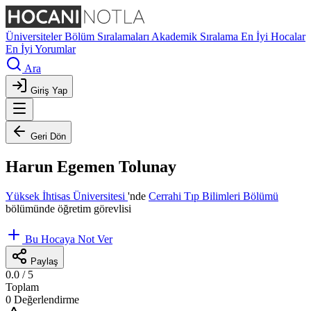
Üniversiteler
Bölüm Sıralamaları
Akademik Sıralama
En İyi Hocalar
En İyi Yorumlar
Ara
Giriş Yap
Geri Dön
Harun Egemen Tolunay
Yüksek İhtisas Üniversitesi
'nde
Cerrahi Tıp Bilimleri Bölümü
bölümünde öğretim görevlisi
Bu Hocaya Not Ver
Paylaş
0.0
/ 5
Toplam
0 Değerlendirme