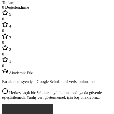
Toplam
0 Değerlendirme
5
0
4
0
3
0
2
0
1
0
Akademik Etki
Bu akademisyen için Google Scholar atıf verisi bulunamadı.
Herkese açık bir Scholar kaydı bulunamadı ya da güvenle
eşleştirilemedi. Yanlış veri göstermemek için boş bırakıyoruz.