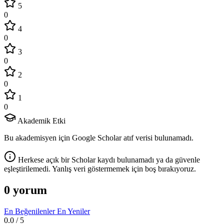
5
0
4
0
3
0
2
0
1
0
Akademik Etki
Bu akademisyen için Google Scholar atıf verisi bulunamadı.
Herkese açık bir Scholar kaydı bulunamadı ya da güvenle
eşleştirilemedi. Yanlış veri göstermemek için boş bırakıyoruz.
0 yorum
En Beğenilenler
En Yeniler
0.0
/ 5