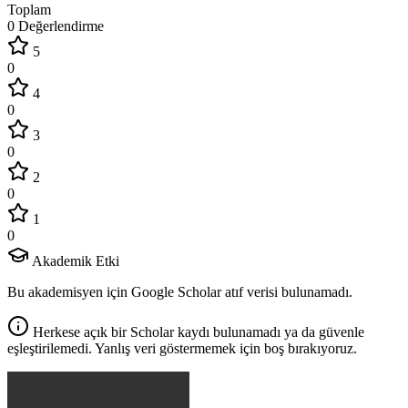
Toplam
0 Değerlendirme
5
0
4
0
3
0
2
0
1
0
Akademik Etki
Bu akademisyen için Google Scholar atıf verisi bulunamadı.
Herkese açık bir Scholar kaydı bulunamadı ya da güvenle
eşleştirilemedi. Yanlış veri göstermemek için boş bırakıyoruz.