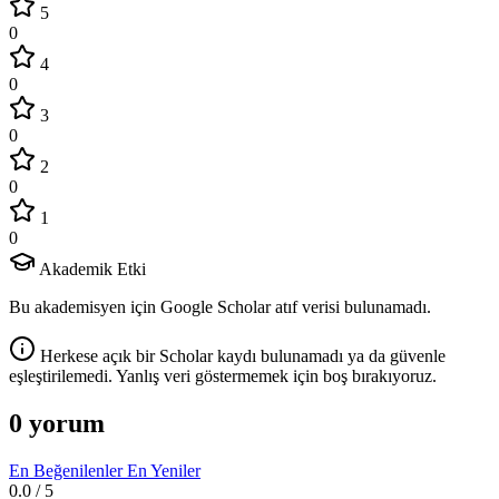
5
0
4
0
3
0
2
0
1
0
Akademik Etki
Bu akademisyen için Google Scholar atıf verisi bulunamadı.
Herkese açık bir Scholar kaydı bulunamadı ya da güvenle
eşleştirilemedi. Yanlış veri göstermemek için boş bırakıyoruz.
0 yorum
En Beğenilenler
En Yeniler
0.0
/ 5