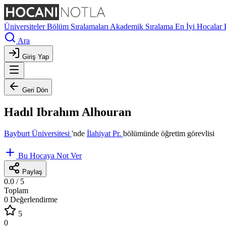
Üniversiteler
Bölüm Sıralamaları
Akademik Sıralama
En İyi Hocalar
Ara
Giriş Yap
Geri Dön
Hadıl Ibrahım Alhouran
Bayburt Üniversitesi
'nde
İlahiyat Pr.
bölümünde öğretim görevlisi
Bu Hocaya Not Ver
Paylaş
0.0
/ 5
Toplam
0 Değerlendirme
5
0