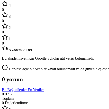
4
0
3
0
2
0
1
0
Akademik Etki
Bu akademisyen için Google Scholar atıf verisi bulunamadı.
Herkese açık bir Scholar kaydı bulunamadı ya da güvenle eşleştir
0 yorum
En Beğenilenler
En Yeniler
0.0
/ 5
Toplam
0 Değerlendirme