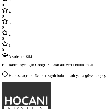
5
0
4
0
3
0
2
0
1
0
Akademik Etki
Bu akademisyen için Google Scholar atıf verisi bulunamadı.
Herkese açık bir Scholar kaydı bulunamadı ya da güvenle eşleştir