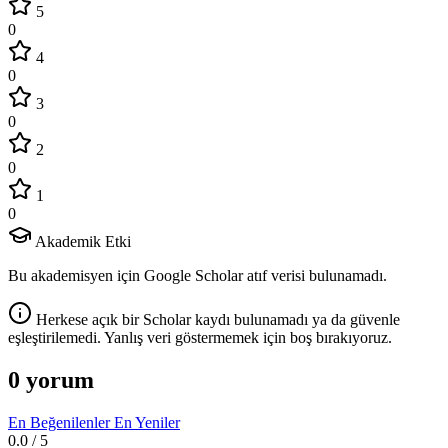
5
0
4
0
3
0
2
0
1
0
Akademik Etki
Bu akademisyen için Google Scholar atıf verisi bulunamadı.
Herkese açık bir Scholar kaydı bulunamadı ya da güvenle
eşleştirilemedi. Yanlış veri göstermemek için boş bırakıyoruz.
0 yorum
En Beğenilenler
En Yeniler
0.0
/ 5