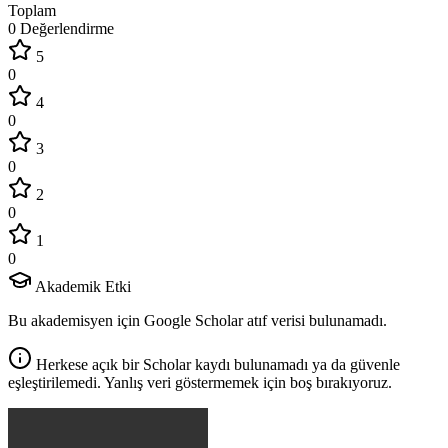
Toplam
0 Değerlendirme
5
0
4
0
3
0
2
0
1
0
Akademik Etki
Bu akademisyen için Google Scholar atıf verisi bulunamadı.
Herkese açık bir Scholar kaydı bulunamadı ya da güvenle
eşleştirilemedi. Yanlış veri göstermemek için boş bırakıyoruz.