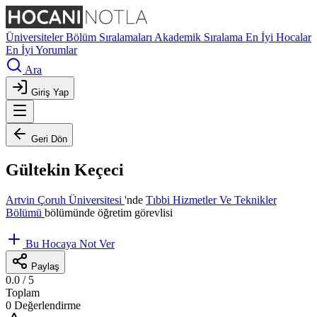
Üniversiteler
Bölüm Sıralamaları
Akademik Sıralama
En İyi Hocalar
En İyi Yorumlar
Ara
Giriş Yap
Geri Dön
Gültekin Keçeci
Artvin Çoruh Üniversitesi
'nde
Tıbbi Hizmetler Ve Teknikler
Bölümü
bölümünde öğretim görevlisi
Bu Hocaya Not Ver
Paylaş
0.0
/ 5
Toplam
0 Değerlendirme