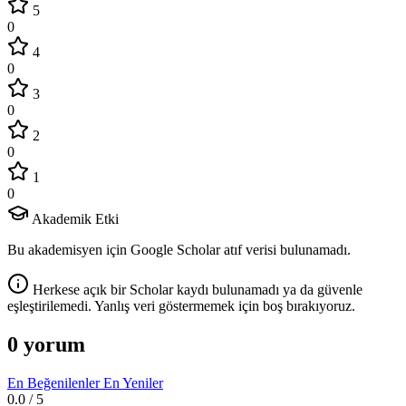
5
0
4
0
3
0
2
0
1
0
Akademik Etki
Bu akademisyen için Google Scholar atıf verisi bulunamadı.
Herkese açık bir Scholar kaydı bulunamadı ya da güvenle
eşleştirilemedi. Yanlış veri göstermemek için boş bırakıyoruz.
0 yorum
En Beğenilenler
En Yeniler
0.0
/ 5