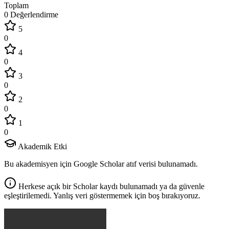
Toplam
0 Değerlendirme
5
0
4
0
3
0
2
0
1
0
Akademik Etki
Bu akademisyen için Google Scholar atıf verisi bulunamadı.
Herkese açık bir Scholar kaydı bulunamadı ya da güvenle
eşleştirilemedi. Yanlış veri göstermemek için boş bırakıyoruz.