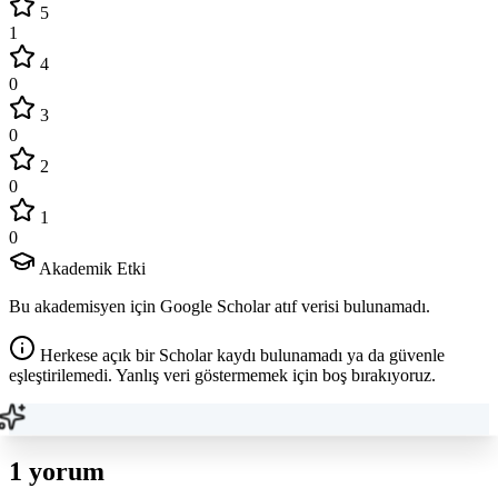
5
1
4
0
3
0
2
0
1
0
Akademik Etki
Bu akademisyen için Google Scholar atıf verisi bulunamadı.
Herkese açık bir Scholar kaydı bulunamadı ya da güvenle
eşleştirilemedi. Yanlış veri göstermemek için boş bırakıyoruz.
1 yorum