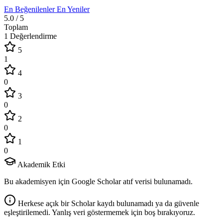
En Beğenilenler
En Yeniler
5.0
/ 5
Toplam
1 Değerlendirme
5
1
4
0
3
0
2
0
1
0
Akademik Etki
Bu akademisyen için Google Scholar atıf verisi bulunamadı.
Herkese açık bir Scholar kaydı bulunamadı ya da güvenle
eşleştirilemedi. Yanlış veri göstermemek için boş bırakıyoruz.