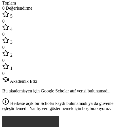
Toplam
0 Değerlendirme
5
0
4
0
3
0
2
0
1
0
Akademik Etki
Bu akademisyen için Google Scholar atıf verisi bulunamadı.
Herkese açık bir Scholar kaydı bulunamadı ya da güvenle
eşleştirilemedi. Yanlış veri göstermemek için boş bırakıyoruz.