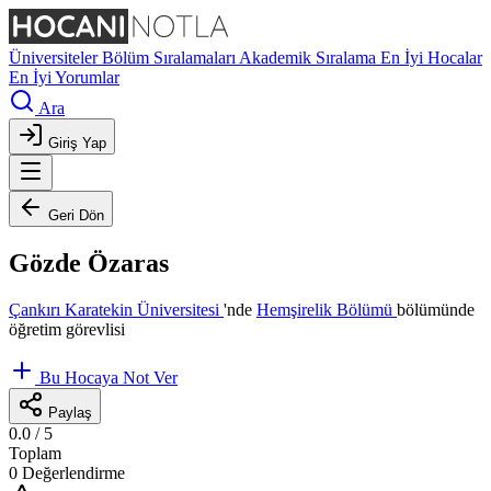
Üniversiteler
Bölüm Sıralamaları
Akademik Sıralama
En İyi Hocalar
En İyi Yorumlar
Ara
Giriş Yap
Geri Dön
Gözde Özaras
Çankırı Karatekin Üniversitesi
'nde
Hemşirelik Bölümü
bölümünde
öğretim görevlisi
Bu Hocaya Not Ver
Paylaş
0.0
/ 5
Toplam
0 Değerlendirme