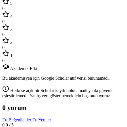
5
0
4
0
3
0
2
0
1
0
Akademik Etki
Bu akademisyen için Google Scholar atıf verisi bulunamadı.
Herkese açık bir Scholar kaydı bulunamadı ya da güvenle
eşleştirilemedi. Yanlış veri göstermemek için boş bırakıyoruz.
0 yorum
En Beğenilenler
En Yeniler
0.0
/ 5