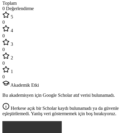
Toplam
0 Değerlendirme
5
0
4
0
3
0
2
0
1
0
Akademik Etki
Bu akademisyen için Google Scholar atıf verisi bulunamadı.
Herkese açık bir Scholar kaydı bulunamadı ya da güvenle
eşleştirilemedi. Yanlış veri göstermemek için boş bırakıyoruz.