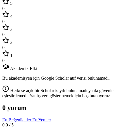
5
0
4
0
3
0
2
0
1
0
Akademik Etki
Bu akademisyen için Google Scholar atıf verisi bulunamadı.
Herkese açık bir Scholar kaydı bulunamadı ya da güvenle
eşleştirilemedi. Yanlış veri göstermemek için boş bırakıyoruz.
0 yorum
En Beğenilenler
En Yeniler
0.0
/ 5