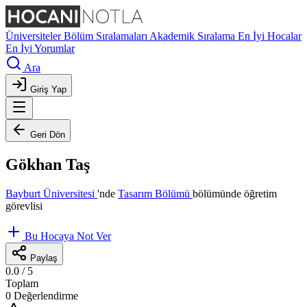
Üniversiteler
Bölüm Sıralamaları
Akademik Sıralama
En İyi Hocalar
En İyi Yorumlar
Ara
Giriş Yap
Geri Dön
Gökhan Taş
Bayburt Üniversitesi
'nde
Tasarım Bölümü
bölümünde öğretim
görevlisi
Bu Hocaya Not Ver
Paylaş
0.0
/ 5
Toplam
0 Değerlendirme