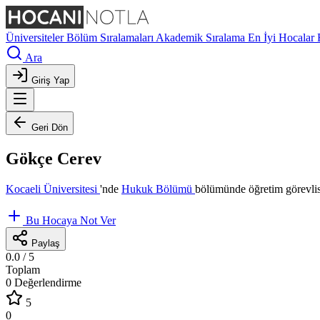
Üniversiteler
Bölüm Sıralamaları
Akademik Sıralama
En İyi Hocalar
Ara
Giriş Yap
Geri Dön
Gökçe Cerev
Kocaeli Üniversitesi
'nde
Hukuk Bölümü
bölümünde öğretim görevlis
Bu Hocaya Not Ver
Paylaş
0.0
/ 5
Toplam
0 Değerlendirme
5
0