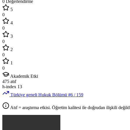
0 Değerlendirme
5
0
4
0
3
0
2
0
1
0
Akademik Etki
475
atıf
h-index
13
Türkiye geneli Hukuk Bölümü
#6
/ 159
Atıf = araştırma etkisi. Öğretim kalitesi ile doğrudan ilişkili değildi