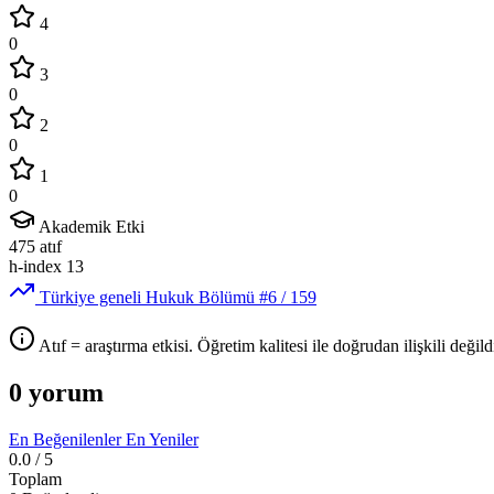
4
0
3
0
2
0
1
0
Akademik Etki
475
atıf
h-index
13
Türkiye geneli Hukuk Bölümü
#6
/ 159
Atıf = araştırma etkisi. Öğretim kalitesi ile doğrudan ilişkili değildi
0 yorum
En Beğenilenler
En Yeniler
0.0
/ 5
Toplam