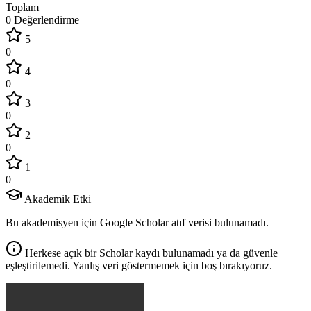
Toplam
0 Değerlendirme
5
0
4
0
3
0
2
0
1
0
Akademik Etki
Bu akademisyen için Google Scholar atıf verisi bulunamadı.
Herkese açık bir Scholar kaydı bulunamadı ya da güvenle
eşleştirilemedi. Yanlış veri göstermemek için boş bırakıyoruz.