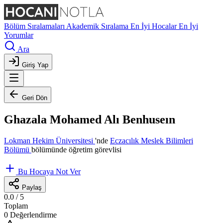
Bölüm Sıralamaları
Akademik Sıralama
En İyi Hocalar
En İyi
Yorumlar
Ara
Giriş Yap
Geri Dön
Ghazala Mohamed Alı Benhuseın
Lokman Hekim Üniversitesi
'nde
Eczacılık Meslek Bilimleri
Bölümü
bölümünde öğretim görevlisi
Bu Hocaya Not Ver
Paylaş
0.0
/ 5
Toplam
0 Değerlendirme