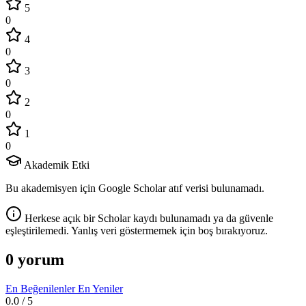
5
0
4
0
3
0
2
0
1
0
Akademik Etki
Bu akademisyen için Google Scholar atıf verisi bulunamadı.
Herkese açık bir Scholar kaydı bulunamadı ya da güvenle
eşleştirilemedi. Yanlış veri göstermemek için boş bırakıyoruz.
0 yorum
En Beğenilenler
En Yeniler
0.0
/ 5