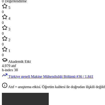
0 Değerlendirme
5
0
4
0
3
0
2
0
1
0
Akademik Etki
4.979
atıf
h-index
38
Türkiye geneli Makine Mühendisliği Bölümü
#36
/ 1.841
Atıf = araştırma etkisi. Öğretim kalitesi ile doğrudan ilişkili değildi