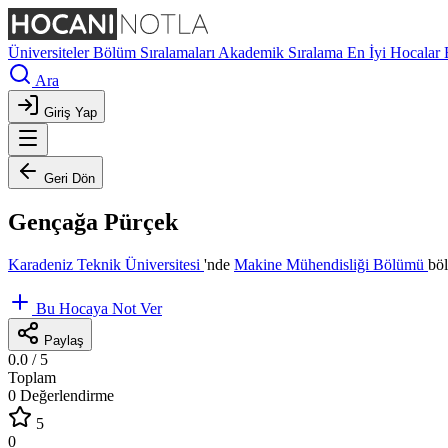
Üniversiteler
Bölüm Sıralamaları
Akademik Sıralama
En İyi Hocalar
Ara
Giriş Yap
Geri Dön
Gençağa Pürçek
Karadeniz Teknik Üniversitesi
'nde
Makine Mühendisliği Bölümü
bö
Bu Hocaya Not Ver
Paylaş
0.0
/ 5
Toplam
0 Değerlendirme
5
0