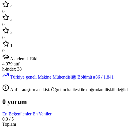
4
0
3
0
2
0
1
0
Akademik Etki
4.979
atıf
h-index
38
Türkiye geneli Makine Mühendisliği Bölümü
#36
/ 1.841
Atıf = araştırma etkisi. Öğretim kalitesi ile doğrudan ilişkili değildi
0 yorum
En Beğenilenler
En Yeniler
0.0
/ 5
Toplam