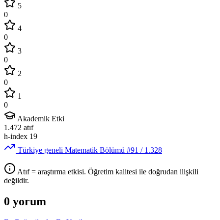
5
0
4
0
3
0
2
0
1
0
Akademik Etki
1.472
atıf
h-index
19
Türkiye geneli Matematik Bölümü
#91
/ 1.328
Atıf = araştırma etkisi. Öğretim kalitesi ile doğrudan ilişkili
değildir.
0 yorum