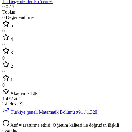
En Beğenilenler
En Yeniler
0.0
/ 5
Toplam
0 Değerlendirme
5
0
4
0
3
0
2
0
1
0
Akademik Etki
1.472
atıf
h-index
19
Türkiye geneli Matematik Bölümü
#91
/ 1.328
Atıf = araştırma etkisi. Öğretim kalitesi ile doğrudan ilişkili
değildir.