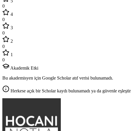
5
0
4
0
3
0
2
0
1
0
Akademik Etki
Bu akademisyen için Google Scholar atıf verisi bulunamadı.
Herkese açık bir Scholar kaydı bulunamadı ya da güvenle eşleştir