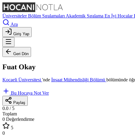
Üniversiteler
Bölüm Sıralamaları
Akademik Sıralama
En İyi Hocalar
Ara
Giriş Yap
Geri Dön
Fuat Okay
Kocaeli Üniversitesi
'nde
İnşaat Mühendisliği Bölümü
bölümünde öğre
Bu Hocaya Not Ver
Paylaş
0.0
/ 5
Toplam
0 Değerlendirme
5
0