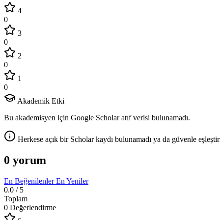
4
0
3
0
2
0
1
0
Akademik Etki
Bu akademisyen için Google Scholar atıf verisi bulunamadı.
Herkese açık bir Scholar kaydı bulunamadı ya da güvenle eşleştir
0 yorum
En Beğenilenler
En Yeniler
0.0
/ 5
Toplam
0 Değerlendirme