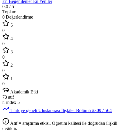
En Beğenilenler
En Yeniler
0.0
/ 5
Toplam
0 Değerlendirme
5
0
4
0
3
0
2
0
1
0
Akademik Etki
73
atıf
h-index
5
Türkiye geneli Uluslararası İlişkiler Bölümü
#309
/ 564
Atıf = araştırma etkisi. Öğretim kalitesi ile doğrudan ilişkili
değildir.