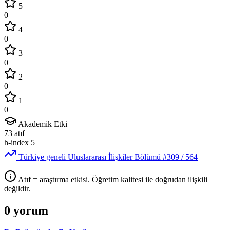
5
0
4
0
3
0
2
0
1
0
Akademik Etki
73
atıf
h-index
5
Türkiye geneli Uluslararası İlişkiler Bölümü
#309
/ 564
Atıf = araştırma etkisi. Öğretim kalitesi ile doğrudan ilişkili
değildir.
0 yorum