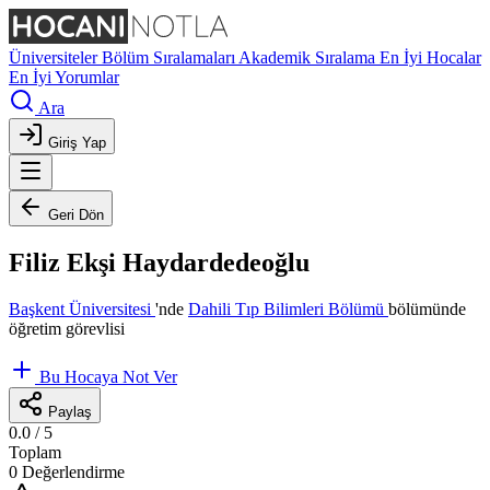
Üniversiteler
Bölüm Sıralamaları
Akademik Sıralama
En İyi Hocalar
En İyi Yorumlar
Ara
Giriş Yap
Geri Dön
Filiz Ekşi Haydardedeoğlu
Başkent Üniversitesi
'nde
Dahili Tıp Bilimleri Bölümü
bölümünde
öğretim görevlisi
Bu Hocaya Not Ver
Paylaş
0.0
/ 5
Toplam
0 Değerlendirme