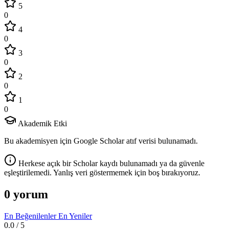
5
0
4
0
3
0
2
0
1
0
Akademik Etki
Bu akademisyen için Google Scholar atıf verisi bulunamadı.
Herkese açık bir Scholar kaydı bulunamadı ya da güvenle
eşleştirilemedi. Yanlış veri göstermemek için boş bırakıyoruz.
0 yorum
En Beğenilenler
En Yeniler
0.0
/ 5