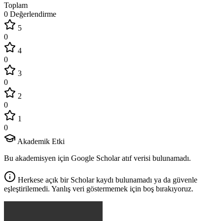
Toplam
0 Değerlendirme
5
0
4
0
3
0
2
0
1
0
Akademik Etki
Bu akademisyen için Google Scholar atıf verisi bulunamadı.
Herkese açık bir Scholar kaydı bulunamadı ya da güvenle
eşleştirilemedi. Yanlış veri göstermemek için boş bırakıyoruz.