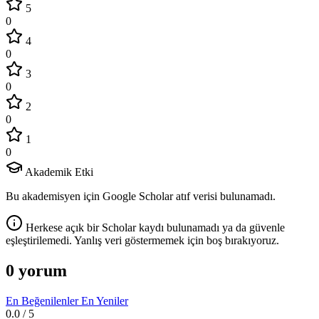
5
0
4
0
3
0
2
0
1
0
Akademik Etki
Bu akademisyen için Google Scholar atıf verisi bulunamadı.
Herkese açık bir Scholar kaydı bulunamadı ya da güvenle
eşleştirilemedi. Yanlış veri göstermemek için boş bırakıyoruz.
0 yorum
En Beğenilenler
En Yeniler
0.0
/ 5