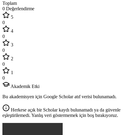
Toplam
0 Değerlendirme
5
0
4
0
3
0
2
0
1
0
Akademik Etki
Bu akademisyen için Google Scholar atıf verisi bulunamadı.
Herkese açık bir Scholar kaydı bulunamadı ya da güvenle
eşleştirilemedi. Yanlış veri göstermemek için boş bırakıyoruz.