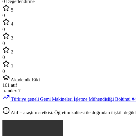
0 Değerlendirme
5
0
4
0
3
0
2
0
1
0
Akademik Etki
161
atıf
h-index
7
Türkiye geneli Gemi Makineleri İşletme Mühendisliği Bölümü
#
Atıf = araştırma etkisi. Öğretim kalitesi ile doğrudan ilişkili değildi