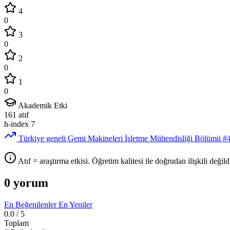
4
0
3
0
2
0
1
0
Akademik Etki
161
atıf
h-index
7
Türkiye geneli Gemi Makineleri İşletme Mühendisliği Bölümü
#
Atıf = araştırma etkisi. Öğretim kalitesi ile doğrudan ilişkili değildi
0 yorum
En Beğenilenler
En Yeniler
0.0
/ 5
Toplam