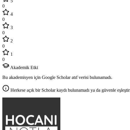
5
0
4
0
3
0
2
0
1
0
Akademik Etki
Bu akademisyen için Google Scholar atıf verisi bulunamadı.
Herkese açık bir Scholar kaydı bulunamadı ya da güvenle eşleştir