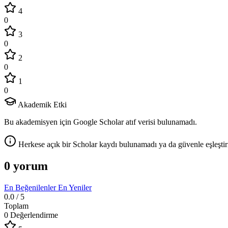
4
0
3
0
2
0
1
0
Akademik Etki
Bu akademisyen için Google Scholar atıf verisi bulunamadı.
Herkese açık bir Scholar kaydı bulunamadı ya da güvenle eşleştir
0 yorum
En Beğenilenler
En Yeniler
0.0
/ 5
Toplam
0 Değerlendirme