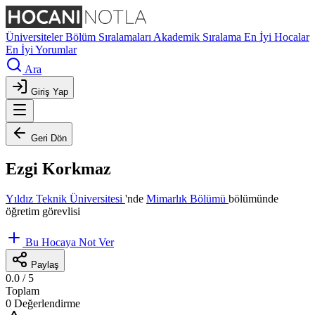
Üniversiteler
Bölüm Sıralamaları
Akademik Sıralama
En İyi Hocalar
En İyi Yorumlar
Ara
Giriş Yap
Geri Dön
Ezgi Korkmaz
Yıldız Teknik Üniversitesi
'nde
Mimarlık Bölümü
bölümünde
öğretim görevlisi
Bu Hocaya Not Ver
Paylaş
0.0
/ 5
Toplam
0 Değerlendirme