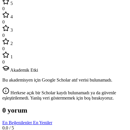
5
0
4
0
3
0
2
0
1
0
Akademik Etki
Bu akademisyen için Google Scholar atıf verisi bulunamadı.
Herkese açık bir Scholar kaydı bulunamadı ya da güvenle
eşleştirilemedi. Yanlış veri göstermemek için boş bırakıyoruz.
0 yorum
En Beğenilenler
En Yeniler
0.0
/ 5