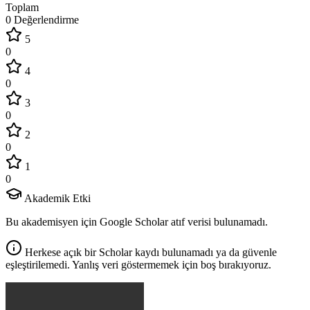
Toplam
0 Değerlendirme
5
0
4
0
3
0
2
0
1
0
Akademik Etki
Bu akademisyen için Google Scholar atıf verisi bulunamadı.
Herkese açık bir Scholar kaydı bulunamadı ya da güvenle
eşleştirilemedi. Yanlış veri göstermemek için boş bırakıyoruz.