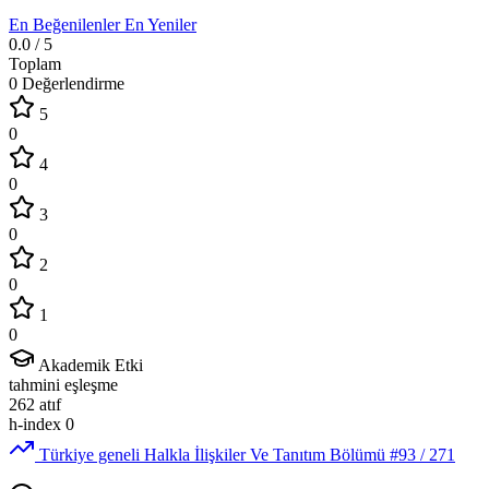
En Beğenilenler
En Yeniler
0.0
/ 5
Toplam
0 Değerlendirme
5
0
4
0
3
0
2
0
1
0
Akademik Etki
tahmini eşleşme
262
atıf
h-index
0
Türkiye geneli Halkla İlişkiler Ve Tanıtım Bölümü
#93
/ 271