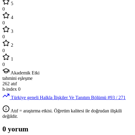
5
0
4
0
3
0
2
0
1
0
Akademik Etki
tahmini eşleşme
262
atıf
h-index
0
Türkiye geneli Halkla İlişkiler Ve Tanıtım Bölümü
#93
/ 271
Atıf = araştırma etkisi. Öğretim kalitesi ile doğrudan ilişkili
değildir.
0 yorum