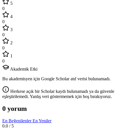
5
0
4
0
3
0
2
0
1
0
Akademik Etki
Bu akademisyen için Google Scholar atıf verisi bulunamadı.
Herkese açık bir Scholar kaydı bulunamadı ya da güvenle
eşleştirilemedi. Yanlış veri göstermemek için boş bırakıyoruz.
0 yorum
En Beğenilenler
En Yeniler
0.0
/ 5