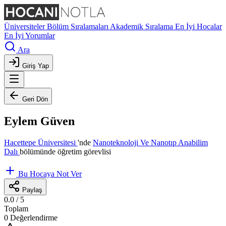
Üniversiteler
Bölüm Sıralamaları
Akademik Sıralama
En İyi Hocalar
En İyi Yorumlar
Ara
Giriş Yap
Geri Dön
Eylem Güven
Hacettepe Üniversitesi
'nde
Nanoteknoloji Ve Nanotıp Anabilim
Dalı
bölümünde öğretim görevlisi
Bu Hocaya Not Ver
Paylaş
0.0
/ 5
Toplam
0 Değerlendirme