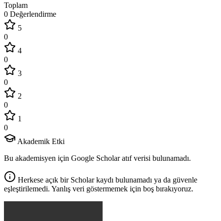
Toplam
0 Değerlendirme
5
0
4
0
3
0
2
0
1
0
Akademik Etki
Bu akademisyen için Google Scholar atıf verisi bulunamadı.
Herkese açık bir Scholar kaydı bulunamadı ya da güvenle
eşleştirilemedi. Yanlış veri göstermemek için boş bırakıyoruz.