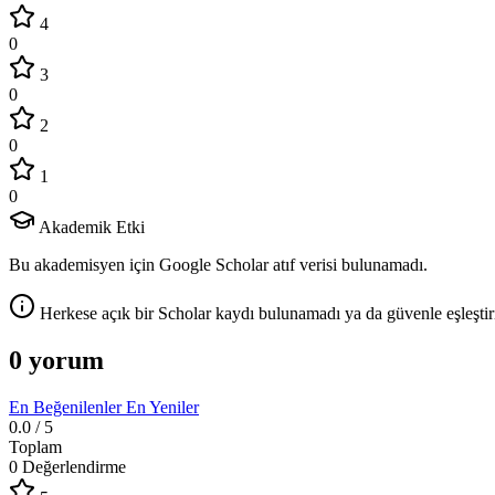
4
0
3
0
2
0
1
0
Akademik Etki
Bu akademisyen için Google Scholar atıf verisi bulunamadı.
Herkese açık bir Scholar kaydı bulunamadı ya da güvenle eşleştir
0 yorum
En Beğenilenler
En Yeniler
0.0
/ 5
Toplam
0 Değerlendirme