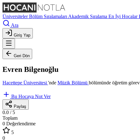
Üniversiteler
Bölüm Sıralamaları
Akademik Sıralama
En İyi Hocalar
Ara
Giriş Yap
Geri Dön
Evren Bilgenoğlu
Hacettepe Üniversitesi
'nde
Müzik Bölümü
bölümünde öğretim görevl
Bu Hocaya Not Ver
Paylaş
0.0
/ 5
Toplam
0 Değerlendirme
5
0