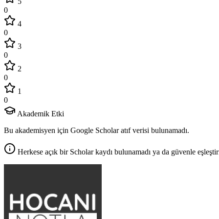
5
0
4
0
3
0
2
0
1
0
Akademik Etki
Bu akademisyen için Google Scholar atıf verisi bulunamadı.
Herkese açık bir Scholar kaydı bulunamadı ya da güvenle eşleştir