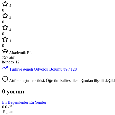
4
0
3
0
2
0
1
0
Akademik Etki
757
atıf
h-index
12
Türkiye geneli Odyoloji Bölümü
#9
/ 128
Atıf = araştırma etkisi. Öğretim kalitesi ile doğrudan ilişkili değildi
0 yorum
En Beğenilenler
En Yeniler
0.0
/ 5
Toplam