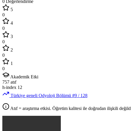
0 Değerlendirme
5
0
4
0
3
0
2
0
1
0
Akademik Etki
757
atıf
h-index
12
Türkiye geneli Odyoloji Bölümü
#9
/ 128
Atıf = araştırma etkisi. Öğretim kalitesi ile doğrudan ilişkili değildi