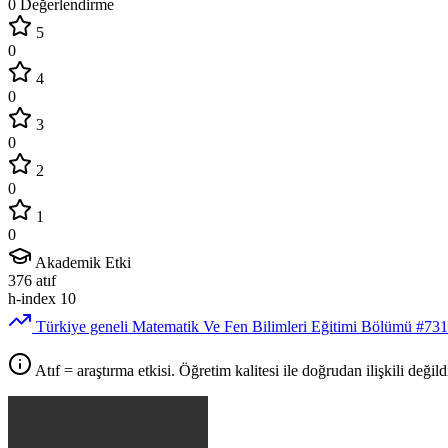
0 Değerlendirme
5
0
4
0
3
0
2
0
1
0
Akademik Etki
376
atıf
h-index
10
Türkiye geneli Matematik Ve Fen Bilimleri Eğitimi Bölümü
#73
Atıf = araştırma etkisi. Öğretim kalitesi ile doğrudan ilişkili değildi