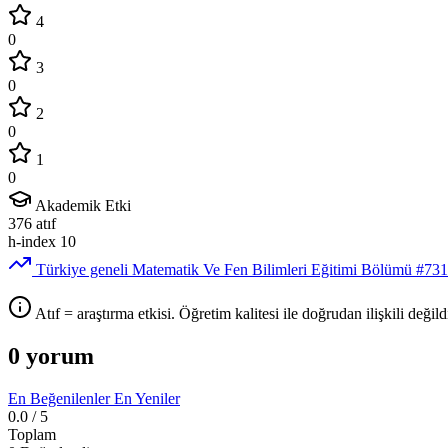
4
0
3
0
2
0
1
0
Akademik Etki
376
atıf
h-index
10
Türkiye geneli Matematik Ve Fen Bilimleri Eğitimi Bölümü
#73
Atıf = araştırma etkisi. Öğretim kalitesi ile doğrudan ilişkili değildi
0 yorum
En Beğenilenler
En Yeniler
0.0
/ 5
Toplam