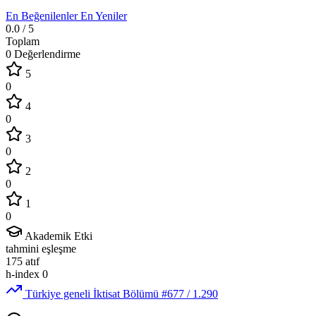
En Beğenilenler
En Yeniler
0.0
/ 5
Toplam
0 Değerlendirme
5
0
4
0
3
0
2
0
1
0
Akademik Etki
tahmini eşleşme
175
atıf
h-index
0
Türkiye geneli İktisat Bölümü
#677
/ 1.290