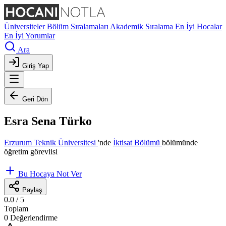
Üniversiteler
Bölüm Sıralamaları
Akademik Sıralama
En İyi Hocalar
En İyi Yorumlar
Ara
Giriş Yap
Geri Dön
Esra Sena Türko
Erzurum Teknik Üniversitesi
'nde
İktisat Bölümü
bölümünde
öğretim görevlisi
Bu Hocaya Not Ver
Paylaş
0.0
/ 5
Toplam
0 Değerlendirme