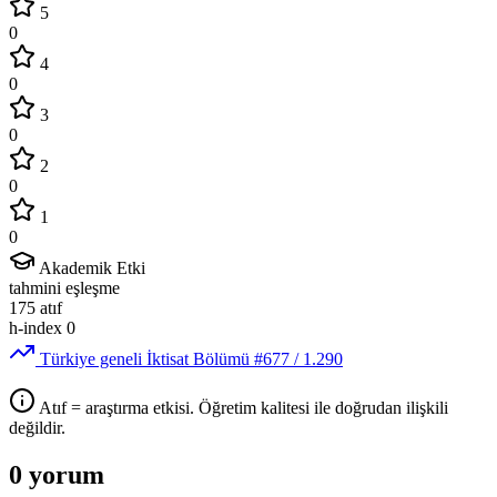
5
0
4
0
3
0
2
0
1
0
Akademik Etki
tahmini eşleşme
175
atıf
h-index
0
Türkiye geneli İktisat Bölümü
#677
/ 1.290
Atıf = araştırma etkisi. Öğretim kalitesi ile doğrudan ilişkili
değildir.
0 yorum