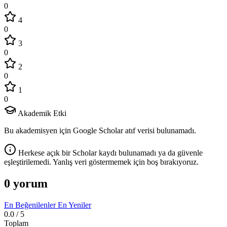
0
4
0
3
0
2
0
1
0
Akademik Etki
Bu akademisyen için Google Scholar atıf verisi bulunamadı.
Herkese açık bir Scholar kaydı bulunamadı ya da güvenle
eşleştirilemedi. Yanlış veri göstermemek için boş bırakıyoruz.
0 yorum
En Beğenilenler
En Yeniler
0.0
/ 5
Toplam