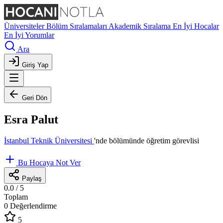
Üniversiteler
Bölüm Sıralamaları
Akademik Sıralama
En İyi Hocalar
En İyi Yorumlar
Ara
Giriş Yap
Geri Dön
Esra Palut
İstanbul Teknik Üniversitesi
'nde
bölümünde öğretim görevlisi
Bu Hocaya Not Ver
Paylaş
0.0
/ 5
Toplam
0 Değerlendirme
5