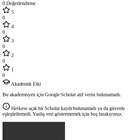
0 Değerlendirme
5
0
4
0
3
0
2
0
1
0
Akademik Etki
Bu akademisyen için Google Scholar atıf verisi bulunamadı.
Herkese açık bir Scholar kaydı bulunamadı ya da güvenle
eşleştirilemedi. Yanlış veri göstermemek için boş bırakıyoruz.