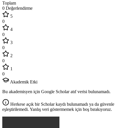
Toplam
0 Değerlendirme
5
0
4
0
3
0
2
0
1
0
Akademik Etki
Bu akademisyen için Google Scholar atıf verisi bulunamadı.
Herkese açık bir Scholar kaydı bulunamadı ya da güvenle
eşleştirilemedi. Yanlış veri göstermemek için boş bırakıyoruz.