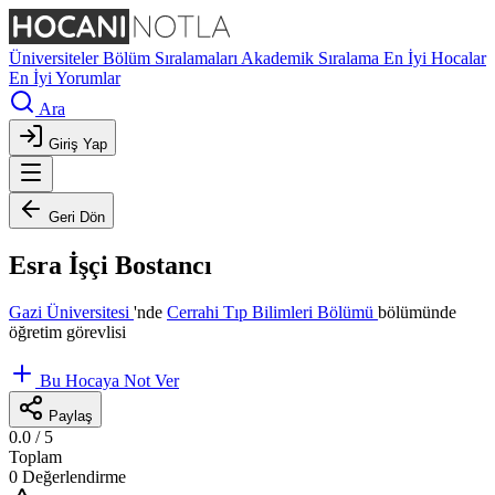
Üniversiteler
Bölüm Sıralamaları
Akademik Sıralama
En İyi Hocalar
En İyi Yorumlar
Ara
Giriş Yap
Geri Dön
Esra İşçi Bostancı
Gazi Üniversitesi
'nde
Cerrahi Tıp Bilimleri Bölümü
bölümünde
öğretim görevlisi
Bu Hocaya Not Ver
Paylaş
0.0
/ 5
Toplam
0 Değerlendirme