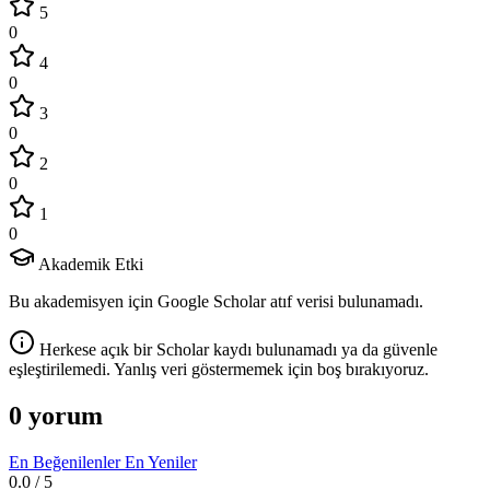
5
0
4
0
3
0
2
0
1
0
Akademik Etki
Bu akademisyen için Google Scholar atıf verisi bulunamadı.
Herkese açık bir Scholar kaydı bulunamadı ya da güvenle
eşleştirilemedi. Yanlış veri göstermemek için boş bırakıyoruz.
0 yorum
En Beğenilenler
En Yeniler
0.0
/ 5