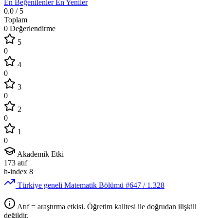
En Beğenilenler
En Yeniler
0.0
/ 5
Toplam
0 Değerlendirme
5
0
4
0
3
0
2
0
1
0
Akademik Etki
173
atıf
h-index
8
Türkiye geneli Matematik Bölümü
#647
/ 1.328
Atıf = araştırma etkisi. Öğretim kalitesi ile doğrudan ilişkili
değildir.