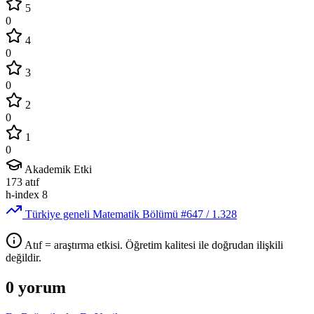
5
0
4
0
3
0
2
0
1
0
Akademik Etki
173
atıf
h-index
8
Türkiye geneli Matematik Bölümü
#647
/ 1.328
Atıf = araştırma etkisi. Öğretim kalitesi ile doğrudan ilişkili
değildir.
0 yorum